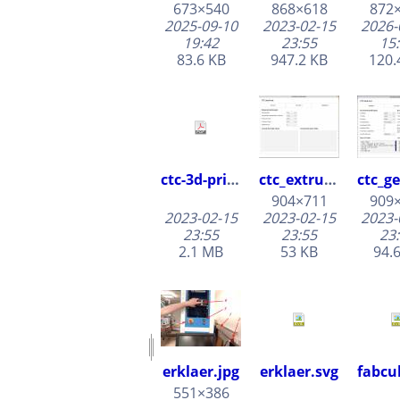
673×540
868×618
872
2025-09-10
2023-02-15
2026-
19:42
23:55
15
83.6 KB
947.2 KB
120.
ctc-3d-printer-manual.pdf
ctc_extruder2.jpg
904×711
909
2023-02-15
2023-02-15
2023-
23:55
23:55
23
2.1 MB
53 KB
94.
erklaer.jpg
erklaer.svg
551×386