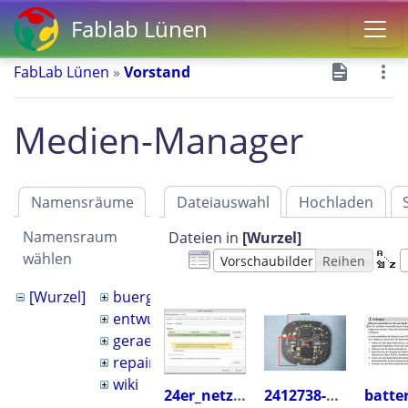
Fablab Lünen
FabLab Lünen
»
Vorstand
Medien-Manager
Namensräume
Dateiauswahl
Hochladen
Namensraum
Dateien in
[Wurzel]
wählen
Vorschaubilder
Reihen
[Wurzel]
buergerhaus
entwurf
geraete
repair_cafe
wiki
24er_netz_fuer_laserrechner.jpg
2412738-2.png