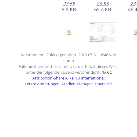
23:55
23:55
23
8.8 KB
65.4 KB
46.
fraese.svg
geetecha10m.jpg
vorstand.txt
· Zuletzt geändert: 2026-05-31 16:46 von
721×563
Lumo
2025-12-11
2025-09-12
2023-
Falls nicht anders bezeichnet, ist der Inhalt dieses Wikis
19:53
13:22
23
unter der folgenden Lizenz veröffentlicht:
CC
208.8 KB
119.7 KB
75.
Attribution-Share Alike 4.0 International
Letzte Änderungen
Medien-Manager
Übersicht
header-background.png
led_am_verstaerker_soll_blau_leuchten.jpg
512×32
720×1280
1280
2023-02-15
2023-02-15
2025-
23:55
23:55
11