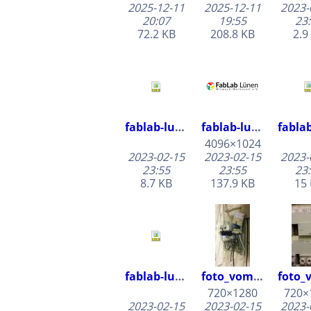
2025-12-11
2025-12-11
2023-
20:07
19:55
23
72.2 KB
208.8 KB
2.9
fablab-luenen-banner-v1.inkscape.svg
fablab-luenen-banner-v1.png
4096×1024
2023-02-15
2023-02-15
2023-
23:55
23:55
23
8.7 KB
137.9 KB
15
fablab-luenen-banner.inkscape.svg
foto_vom_verstaerker_led_nuss_blau_leuchten.jpg
720×1280
720×
2023-02-15
2023-02-15
2023-