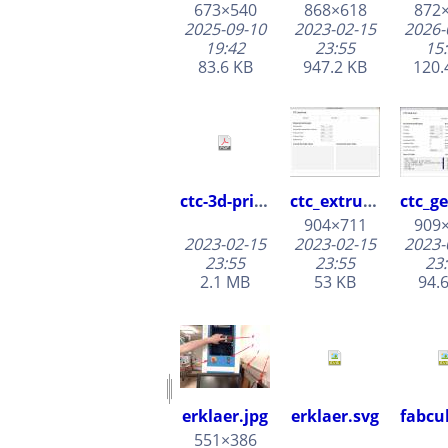
673×540
868×618
872
2025-09-10
2023-02-15
2026-
19:42
23:55
15
83.6 KB
947.2 KB
120.
ctc-3d-printer-manual.pdf
ctc_extruder2.jpg
904×711
909
2023-02-15
2023-02-15
2023-
23:55
23:55
23
2.1 MB
53 KB
94.
erklaer.jpg
erklaer.svg
551×386