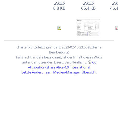
23:55
23:55
23
8.8 KB
65.4 KB
46.
fraese.svg
geetecha10m.jpg
charta.txt
· Zuletzt geändert: 2023-02-15 23:55 (Externe
721×563
Bearbeitung)
2025-12-11
2025-09-12
2023-
Falls nicht anders bezeichnet, ist der Inhalt dieses Wikis
19:53
13:22
23
unter der folgenden Lizenz veröffentlicht:
CC
208.8 KB
119.7 KB
75.
Attribution-Share Alike 4.0 International
Letzte Änderungen
Medien-Manager
Übersicht
header-background.png
led_am_verstaerker_soll_blau_leuchten.jpg
512×32
720×1280
1280
2023-02-15
2023-02-15
2025-
23:55
23:55
11