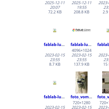
2025-12-11
2025-12-11
2023-
20:07
19:55
23
72.2 KB
208.8 KB
2.9
fablab-luenen-banner-v1.inkscape.svg
fablab-luenen-banner-v1.png
4096×1024
2023-02-15
2023-02-15
2023-
23:55
23:55
23
8.7 KB
137.9 KB
15
fablab-luenen-banner.inkscape.svg
foto_vom_verstaerker_led_nuss_blau_leuchten.jpg
720×1280
720×
2023-02-15
2023-02-15
2023-