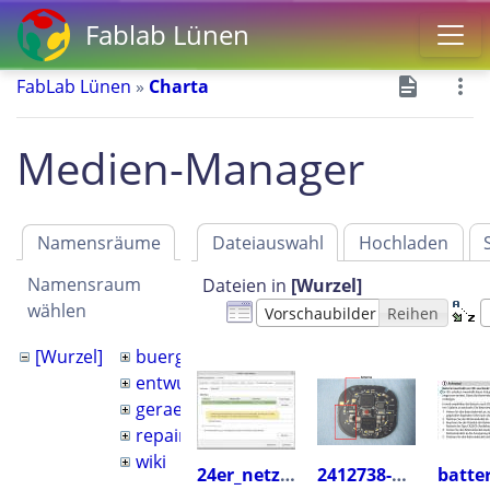
Fablab Lünen
FabLab Lünen
»
Charta
Medien-Manager
Namensräume
Dateiauswahl
Hochladen
Namensraum
Dateien in
[Wurzel]
wählen
Vorschaubilder
Reihen
[Wurzel]
buergerhaus
entwurf
geraete
repair_cafe
wiki
24er_netz_fuer_laserrechner.jpg
2412738-2.png