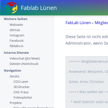
Fablab Lünen
Weitere Seiten
FabLab Lünen
»
Mitgli
Webseite
GitHub
Instagram
Diese Seite ist nicht e
Facebook
Administrator, wenn Sie
fablabs.io
Interne Dienste
Videochat (jitsi Meet)
Dateien (Nextcloud)
Navigation
Geräte
CO2-Laser
3D-Drucker
CNC-Fräse
Folienplotter
Projekte