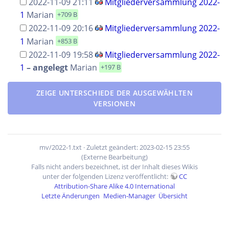
2022-11-09 21:11
Mitgliederversammlung 2022-
1
Marian
+709 B
2022-11-09 20:16
Mitgliederversammlung 2022-
1
Marian
+853 B
2022-11-09 19:58
Mitgliederversammlung 2022-
1
–
angelegt
Marian
+197 B
ZEIGE UNTERSCHIEDE DER AUSGEWÄHLTEN
VERSIONEN
mv/2022-1.txt
· Zuletzt geändert: 2023-02-15 23:55
(Externe Bearbeitung)
Falls nicht anders bezeichnet, ist der Inhalt dieses Wikis
unter der folgenden Lizenz veröffentlicht:
CC
Attribution-Share Alike 4.0 International
Letzte Änderungen
Medien-Manager
Übersicht