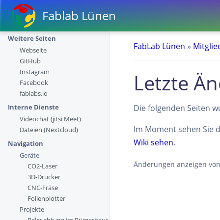
Fablab Lünen
Weitere Seiten
FabLab Lünen
»
Mitgli
Webseite
GitHub
Instagram
Letzte Ä
Facebook
fablabs.io
Die folgenden Seiten w
Interne Dienste
Videochat (jitsi Meet)
Im Moment sehen Sie
Dateien (Nextcloud)
Wiki sehen
.
Navigation
Geräte
Änderungen anzeigen vo
CO2-Laser
3D-Drucker
CNC-Fräse
Folienplotter
Projekte