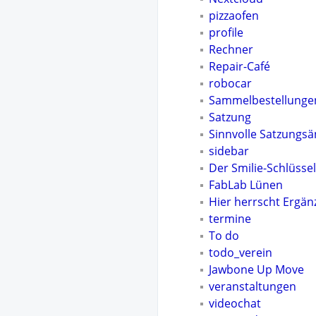
pizzaofen
profile
Rechner
Repair-Café
robocar
Sammelbestellunge
Satzung
Sinnvolle Satzungs
sidebar
Der Smilie-Schlüsse
FabLab Lünen
Hier herrscht Ergä
termine
To do
todo_verein
Jawbone Up Move
veranstaltungen
videochat