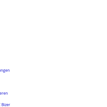
ungen
ieren
 Bizer