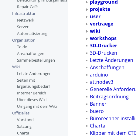
Beleuchtung im Bürgerhaus
playground
Repair-Café
projekte
Infrastruktur
user
Netzwerk
vortraege
Server
wiki
Automatisierung
workshops
Organisation
3D-Drucker
To do
3D-Drucken
Anschaffungen
Letzte Änderungen
Sammelbestellungen
Anschaffungen
Wiki
Letzte Änderungen
arduino
Seiten mit
attnodev3
Ergänzungsbedarf
Generelle Anforder
Interner Bereich
Beitragsordnung
Über dieses Wiki
Banner
Umgang mit dem Wiki
buero
Offizielles
Bürorechner install
Vorstand
Charta
Satzung
Klipper mit dem CTC
Charta