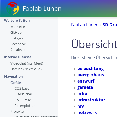
Fablab Lünen
Weitere Seiten
FabLab Lünen
»
3D-Dru
Webseite
GitHub
Instagram
Übersich
Facebook
fablabs.io
Dies ist eine Übersich
Interne Dienste
Videochat (jitsi Meet)
beleuchtung
Dateien (Nextcloud)
buergerhaus
Navigation
entwurf
Geräte
geraete
CO2-Laser
infra
3D-Drucker
infrastruktur
CNC-Fräse
mv
Folienplotter
Projekte
netzwerk