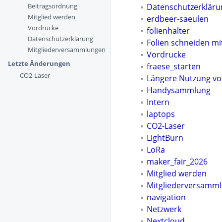
Datenschutzerkläru
Beitragsordnung
Mitglied werden
erdbeer-saeulen
Vordrucke
folienhalter
Datenschutzerklärung
Folien schneiden mi
Mitgliederversammlungen
Vordrucke
Letzte Änderungen
fraese_starten
CO2-Laser
Längere Nutzung vo
Handysammlung
Intern
laptops
CO2-Laser
LightBurn
LoRa
maker_fair_2026
Mitglied werden
Mitgliederversamm
navigation
Netzwerk
Nextcloud