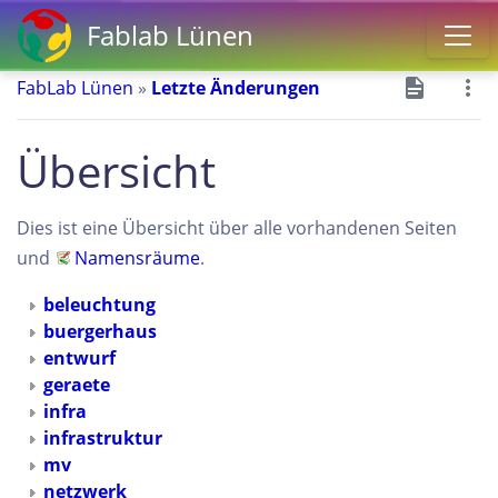
Fablab Lünen
FabLab Lünen
»
Letzte Änderungen
Übersicht
Dies ist eine Übersicht über alle vorhandenen Seiten
und
Namensräume
.
beleuchtung
buergerhaus
entwurf
geraete
infra
infrastruktur
mv
netzwerk